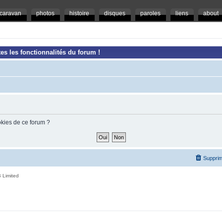
caravan
photos
histoire
disques
paroles
liens
about
es les fonctionnalités du forum !
okies de ce forum ?
Supprim
 Limited