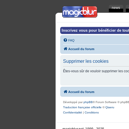
news
Inscrivez vous pour bénéficier de tout
FAQ
Accueil du forum
Supprimer les cookies
Êtes-vous sûr de vouloir supprimer les co
Accueil du forum
Développé par
phpBB
® Forum Software © phpBB
Traduction française officielle
©
Qiaeru
Confidentialité
|
Conditions