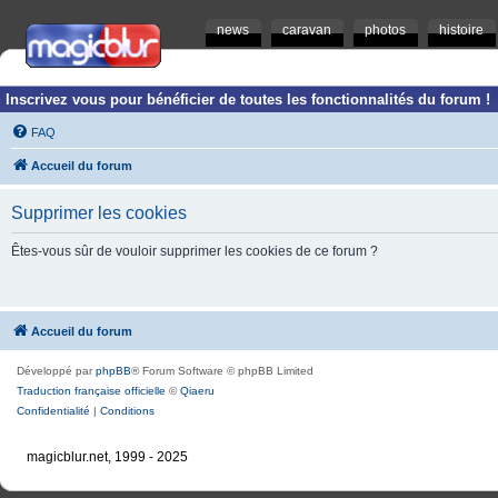
news
caravan
photos
histoire
Inscrivez vous pour bénéficier de toutes les fonctionnalités du forum !
FAQ
Accueil du forum
Supprimer les cookies
Êtes-vous sûr de vouloir supprimer les cookies de ce forum ?
Accueil du forum
Développé par
phpBB
® Forum Software © phpBB Limited
Traduction française officielle
©
Qiaeru
Confidentialité
|
Conditions
magicblur.net, 1999 - 2025