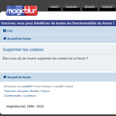
news
caravan
photos
histoire
Inscrivez vous pour bénéficier de toutes les fonctionnalités du forum !
FAQ
Accueil du forum
Supprimer les cookies
Êtes-vous sûr de vouloir supprimer les cookies de ce forum ?
Accueil du forum
Développé par
phpBB
® Forum Software © phpBB Limited
Traduction française officielle
©
Qiaeru
Confidentialité
|
Conditions
magicblur.net, 1999 - 2025