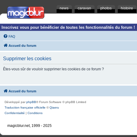
news
caravan
photos
histoire
Inscrivez vous pour bénéficier de toutes les fonctionnalités du forum !
FAQ
Accueil du forum
Supprimer les cookies
Êtes-vous sûr de vouloir supprimer les cookies de ce forum ?
Accueil du forum
Développé par
phpBB
® Forum Software © phpBB Limited
Traduction française officielle
©
Qiaeru
Confidentialité
|
Conditions
magicblur.net, 1999 - 2025