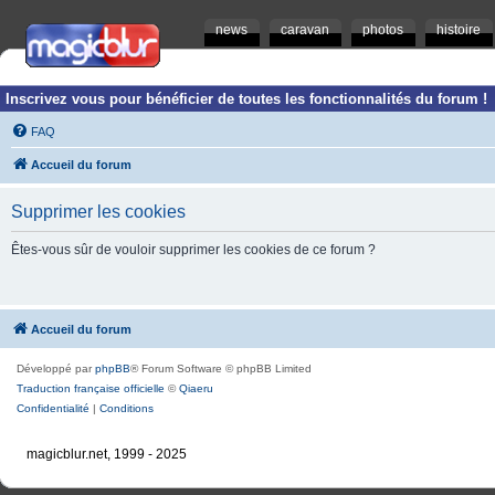
news
caravan
photos
histoire
Inscrivez vous pour bénéficier de toutes les fonctionnalités du forum !
FAQ
Accueil du forum
Supprimer les cookies
Êtes-vous sûr de vouloir supprimer les cookies de ce forum ?
Accueil du forum
Développé par
phpBB
® Forum Software © phpBB Limited
Traduction française officielle
©
Qiaeru
Confidentialité
|
Conditions
magicblur.net, 1999 - 2025