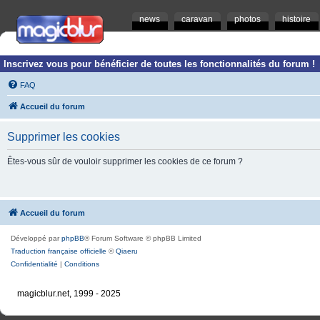
news
caravan
photos
histoire
Inscrivez vous pour bénéficier de toutes les fonctionnalités du forum !
FAQ
Accueil du forum
Supprimer les cookies
Êtes-vous sûr de vouloir supprimer les cookies de ce forum ?
Accueil du forum
Développé par
phpBB
® Forum Software © phpBB Limited
Traduction française officielle
©
Qiaeru
Confidentialité
|
Conditions
magicblur.net, 1999 - 2025