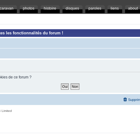
caravan
photos
histoire
disques
paroles
liens
about
es les fonctionnalités du forum !
okies de ce forum ?
Supprim
 Limited