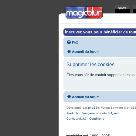
news
Inscrivez vous pour bénéficier de tout
FAQ
Accueil du forum
Supprimer les cookies
Êtes-vous sûr de vouloir supprimer les co
Accueil du forum
Développé par
phpBB
® Forum Software © phpBB
Traduction française officielle
©
Qiaeru
Confidentialité
|
Conditions