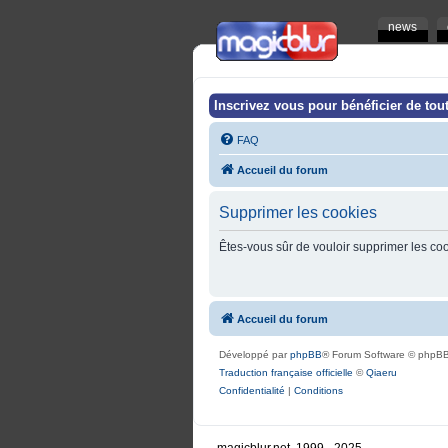
news
Inscrivez vous pour bénéficier de tout
FAQ
Accueil du forum
Supprimer les cookies
Êtes-vous sûr de vouloir supprimer les co
Accueil du forum
Développé par
phpBB
® Forum Software © phpBB
Traduction française officielle
©
Qiaeru
Confidentialité
|
Conditions