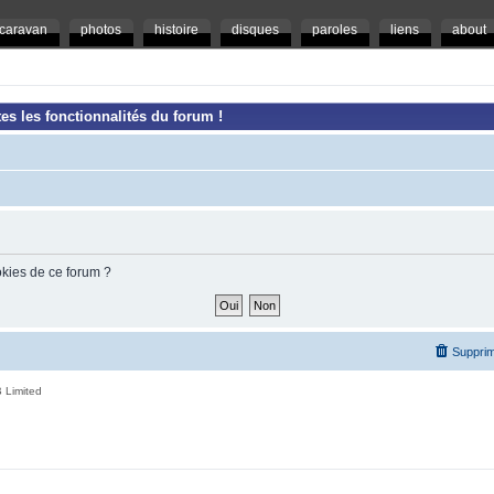
caravan
photos
histoire
disques
paroles
liens
about
es les fonctionnalités du forum !
okies de ce forum ?
Supprim
 Limited