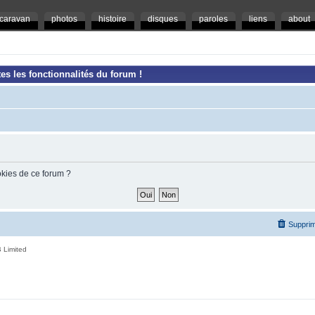
caravan
photos
histoire
disques
paroles
liens
about
es les fonctionnalités du forum !
okies de ce forum ?
Supprim
 Limited