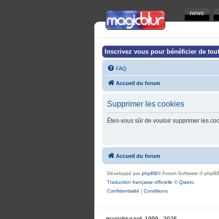
news
Inscrivez vous pour bénéficier de tout
FAQ
Accueil du forum
Supprimer les cookies
Êtes-vous sûr de vouloir supprimer les co
Accueil du forum
Développé par
phpBB
® Forum Software © phpBB
Traduction française officielle
©
Qiaeru
Confidentialité
|
Conditions