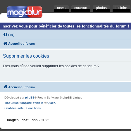
news
caravan
photos
histoire
Inscrivez vous pour bénéficier de toutes les fonctionnalités du forum !
FAQ
Accueil du forum
Supprimer les cookies
Êtes-vous sûr de vouloir supprimer les cookies de ce forum ?
Accueil du forum
Développé par
phpBB
® Forum Software © phpBB Limited
Traduction française officielle
©
Qiaeru
Confidentialité
|
Conditions
magicblur.net, 1999 - 2025