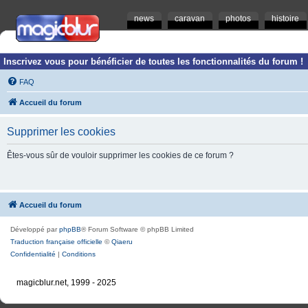
news
caravan
photos
histoire
Inscrivez vous pour bénéficier de toutes les fonctionnalités du forum !
FAQ
Accueil du forum
Supprimer les cookies
Êtes-vous sûr de vouloir supprimer les cookies de ce forum ?
Accueil du forum
Développé par
phpBB
® Forum Software © phpBB Limited
Traduction française officielle
©
Qiaeru
Confidentialité
|
Conditions
magicblur.net, 1999 - 2025