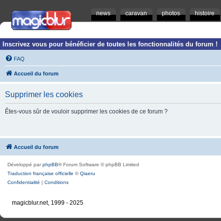
news
caravan
photos
histoire
Inscrivez vous pour bénéficier de toutes les fonctionnalités du forum !
FAQ
Accueil du forum
Supprimer les cookies
Êtes-vous sûr de vouloir supprimer les cookies de ce forum ?
Accueil du forum
Développé par
phpBB
® Forum Software © phpBB Limited
Traduction française officielle
©
Qiaeru
Confidentialité
|
Conditions
magicblur.net, 1999 - 2025