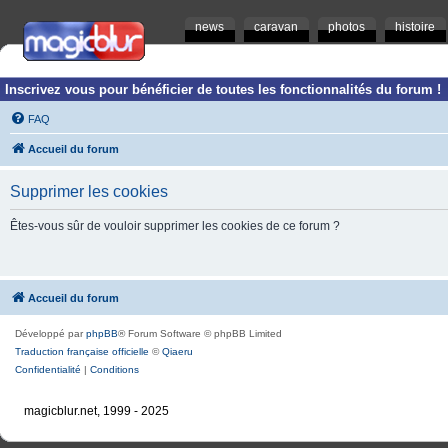
news
caravan
photos
histoire
Inscrivez vous pour bénéficier de toutes les fonctionnalités du forum !
FAQ
Accueil du forum
Supprimer les cookies
Êtes-vous sûr de vouloir supprimer les cookies de ce forum ?
Accueil du forum
Développé par
phpBB
® Forum Software © phpBB Limited
Traduction française officielle
©
Qiaeru
Confidentialité
|
Conditions
magicblur.net, 1999 - 2025