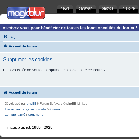
news
caravan
photos
histoire
Inscrivez vous pour bénéficier de toutes les fonctionnalités du forum !
FAQ
Accueil du forum
Supprimer les cookies
Êtes-vous sûr de vouloir supprimer les cookies de ce forum ?
Accueil du forum
Développé par
phpBB
® Forum Software © phpBB Limited
Traduction française officielle
©
Qiaeru
Confidentialité
|
Conditions
magicblur.net, 1999 - 2025