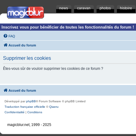
news
caravan
photos
histoire
Inscrivez vous pour bénéficier de toutes les fonctionnalités du forum !
FAQ
Accueil du forum
Supprimer les cookies
Êtes-vous sûr de vouloir supprimer les cookies de ce forum ?
Accueil du forum
Développé par
phpBB
® Forum Software © phpBB Limited
Traduction française officielle
©
Qiaeru
Confidentialité
|
Conditions
magicblur.net, 1999 - 2025