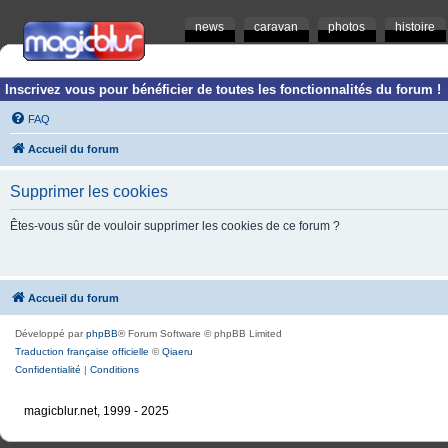
news
caravan
photos
histoire
Inscrivez vous pour bénéficier de toutes les fonctionnalités du forum !
FAQ
Accueil du forum
Supprimer les cookies
Êtes-vous sûr de vouloir supprimer les cookies de ce forum ?
Accueil du forum
Développé par
phpBB
® Forum Software © phpBB Limited
Traduction française officielle
©
Qiaeru
Confidentialité
|
Conditions
magicblur.net, 1999 - 2025