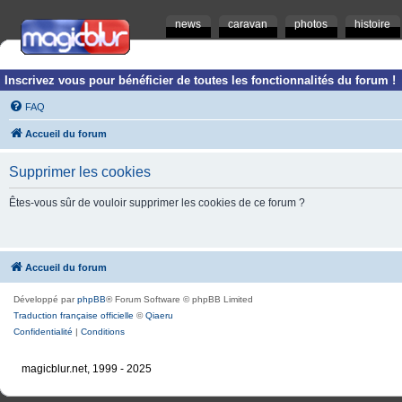
news
caravan
photos
histoire
Inscrivez vous pour bénéficier de toutes les fonctionnalités du forum !
FAQ
Accueil du forum
Supprimer les cookies
Êtes-vous sûr de vouloir supprimer les cookies de ce forum ?
Accueil du forum
Développé par
phpBB
® Forum Software © phpBB Limited
Traduction française officielle
©
Qiaeru
Confidentialité
|
Conditions
magicblur.net, 1999 - 2025