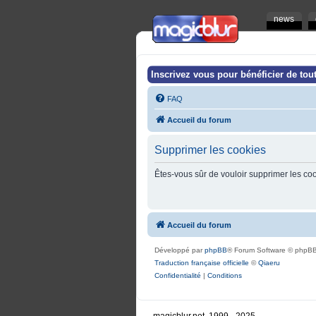
news
Inscrivez vous pour bénéficier de tout
FAQ
Accueil du forum
Supprimer les cookies
Êtes-vous sûr de vouloir supprimer les co
Accueil du forum
Développé par
phpBB
® Forum Software © phpBB
Traduction française officielle
©
Qiaeru
Confidentialité
|
Conditions