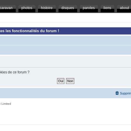
caravan
photos
histoire
disques
paroles
liens
about
es les fonctionnalités du forum !
okies de ce forum ?
Supprim
 Limited