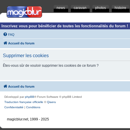
news
caravan
photos
histoire
Inscrivez vous pour bénéficier de toutes les fonctionnalités du forum !
FAQ
Accueil du forum
Supprimer les cookies
Êtes-vous sûr de vouloir supprimer les cookies de ce forum ?
Accueil du forum
Développé par
phpBB
® Forum Software © phpBB Limited
Traduction française officielle
©
Qiaeru
Confidentialité
|
Conditions
magicblur.net, 1999 - 2025