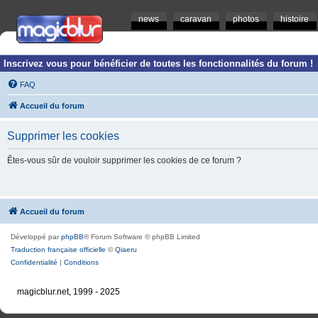
news
caravan
photos
histoire
Inscrivez vous pour bénéficier de toutes les fonctionnalités du forum !
FAQ
Accueil du forum
Supprimer les cookies
Êtes-vous sûr de vouloir supprimer les cookies de ce forum ?
Accueil du forum
Développé par
phpBB
® Forum Software © phpBB Limited
Traduction française officielle
©
Qiaeru
Confidentialité
|
Conditions
magicblur.net, 1999 - 2025