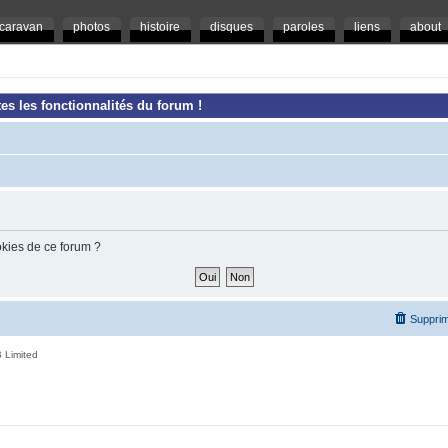
caravan
photos
histoire
disques
paroles
liens
about
es les fonctionnalités du forum !
okies de ce forum ?
Supprim
 Limited