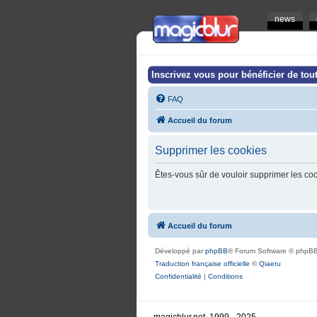
news
Inscrivez vous pour bénéficier de tout
FAQ
Accueil du forum
Supprimer les cookies
Êtes-vous sûr de vouloir supprimer les co
Accueil du forum
Développé par
phpBB
® Forum Software © phpBB
Traduction française officielle
©
Qiaeru
Confidentialité
|
Conditions