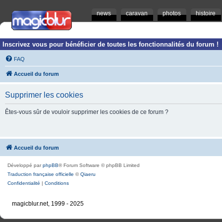
news
caravan
photos
histoire
Inscrivez vous pour bénéficier de toutes les fonctionnalités du forum !
FAQ
Accueil du forum
Supprimer les cookies
Êtes-vous sûr de vouloir supprimer les cookies de ce forum ?
Accueil du forum
Développé par
phpBB
® Forum Software © phpBB Limited
Traduction française officielle
©
Qiaeru
Confidentialité
|
Conditions
magicblur.net, 1999 - 2025