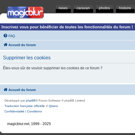
news
caravan
photos
histoire
Inscrivez vous pour bénéficier de toutes les fonctionnalités du forum !
FAQ
Accueil du forum
Supprimer les cookies
Êtes-vous sûr de vouloir supprimer les cookies de ce forum ?
Accueil du forum
Développé par
phpBB
® Forum Software © phpBB Limited
Traduction française officielle
©
Qiaeru
Confidentialité
|
Conditions
magicblur.net, 1999 - 2025