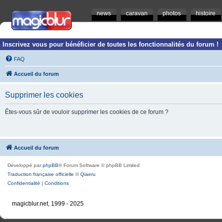
news
caravan
photos
histoire
Inscrivez vous pour bénéficier de toutes les fonctionnalités du forum !
FAQ
Accueil du forum
Supprimer les cookies
Êtes-vous sûr de vouloir supprimer les cookies de ce forum ?
Accueil du forum
Développé par
phpBB
® Forum Software © phpBB Limited
Traduction française officielle
©
Qiaeru
Confidentialité
|
Conditions
magicblur.net, 1999 - 2025