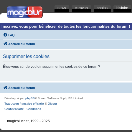
news
caravan
photos
histoire
Inscrivez vous pour bénéficier de toutes les fonctionnalités du forum !
FAQ
Accueil du forum
Supprimer les cookies
Êtes-vous sûr de vouloir supprimer les cookies de ce forum ?
Accueil du forum
Développé par
phpBB
® Forum Software © phpBB Limited
Traduction française officielle
©
Qiaeru
Confidentialité
|
Conditions
magicblur.net, 1999 - 2025