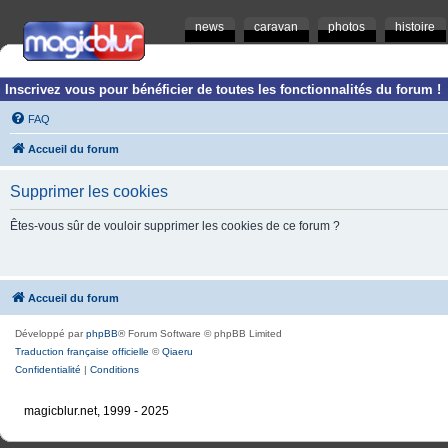
news
caravan
photos
histoire
Inscrivez vous pour bénéficier de toutes les fonctionnalités du forum !
FAQ
Accueil du forum
Supprimer les cookies
Êtes-vous sûr de vouloir supprimer les cookies de ce forum ?
Accueil du forum
Développé par
phpBB
® Forum Software © phpBB Limited
Traduction française officielle
©
Qiaeru
Confidentialité
|
Conditions
magicblur.net, 1999 - 2025