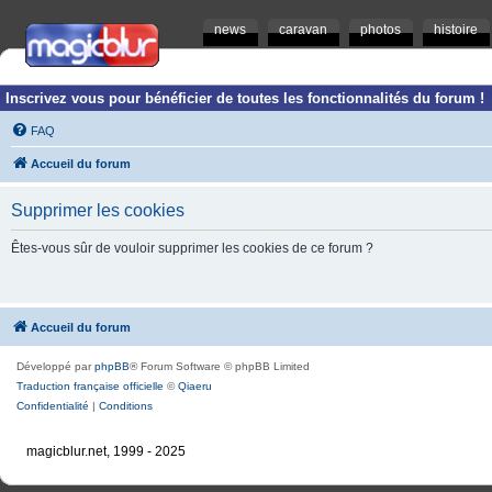
news
caravan
photos
histoire
Inscrivez vous pour bénéficier de toutes les fonctionnalités du forum !
FAQ
Accueil du forum
Supprimer les cookies
Êtes-vous sûr de vouloir supprimer les cookies de ce forum ?
Accueil du forum
Développé par
phpBB
® Forum Software © phpBB Limited
Traduction française officielle
©
Qiaeru
Confidentialité
|
Conditions
magicblur.net, 1999 - 2025