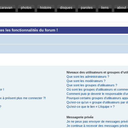
caravan
photos
histoire
disques
paroles
liens
about
es les fonctionnalités du forum !
Niveaux des utilisateurs et groupes d’uti
Que sont les administrateurs ?
Que sont les modérateurs ?
Que sont les groupes d’utilisateurs ?
r !
Où sont les groupes d’utilisateurs et commen
Comment puis-je devenir le responsable d’un 
ux à présent plus me connecter ?!
Pourquoi certains groupes d’utilisateurs app
Qu’est-ce qu’un « groupe d’utilisateurs par d
?
Qu’est-ce que le lien « L’équipe » ?
Messagerie privée
Je ne peux pas envoyer de messages privé
Je continue à recevoir des messages privés n