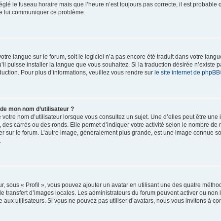
églé le fuseau horaire mais que l’heure n’est toujours pas correcte, il est probable 
 de lui communiquer ce problème.
 votre langue sur le forum, soit le logiciel n’a pas encore été traduit dans votre l
u’il puisse installer la langue que vous souhaitez. Si la traduction désirée n’existe p
uction. Pour plus d’informations, veuillez vous rendre sur
le site internet de phpBB
 de mon nom d’utilisateur ?
votre nom d’utilisateur lorsque vous consultez un sujet. Une d’elles peut être une
 des carrés ou des ronds. Elle permet d’indiquer votre activité selon le nombre d
ulier sur le forum. L’autre image, généralement plus grande, est une image connue s
.
r, sous « Profil », vous pouvez ajouter un avatar en utilisant une des quatre méthod
le transfert d’images locales. Les administrateurs du forum peuvent activer ou non l
 aux utilisateurs. Si vous ne pouvez pas utiliser d’avatars, nous vous invitons à co