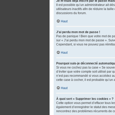
Je m’étais déjà inscrit par le passé mai
Il est possible qu’un administrateur ait 
utilisateurs inactifs afin de réduire la tai
discussions du forum.
Haut
J’ai perdu mon mot de passe !
Pas de panique ! Bien que votre mot de pas
sur « J’ai perdu mon mot de passe ». Suiv
Cependant, si vous ne pouvez pas réinitial
Haut
Pourquoi suis-je déconnecté automatiq
Si vous ne cochez pas la case « Se souven
d’éviter que votre compte soit utilisé par
n’est pas recommandé si vous accédez au fo
cette case à cocher, il est probable qu’un 
Haut
À quoi sert « Supprimer les cookies » ?
Cette option vous permet d’effacer tous l
également d’enregistrer le statut des messa
rencontrez des problèmes récurrents de c