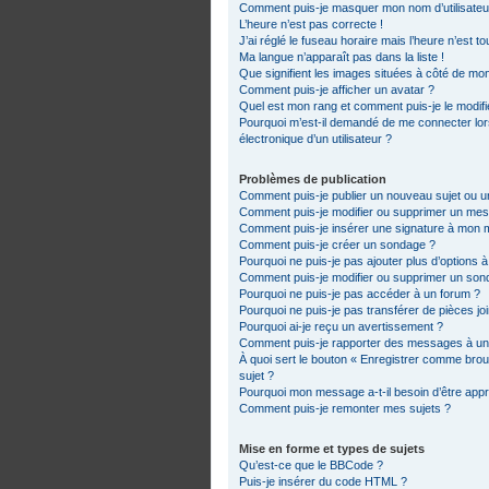
Comment puis-je masquer mon nom d’utilisateur d
L’heure n’est pas correcte !
J’ai réglé le fuseau horaire mais l’heure n’est t
Ma langue n’apparaît pas dans la liste !
Que signifient les images situées à côté de mon
Comment puis-je afficher un avatar ?
Quel est mon rang et comment puis-je le modifi
Pourquoi m’est-il demandé de me connecter lorsq
électronique d’un utilisateur ?
Problèmes de publication
Comment puis-je publier un nouveau sujet ou 
Comment puis-je modifier ou supprimer un me
Comment puis-je insérer une signature à mon
Comment puis-je créer un sondage ?
Pourquoi ne puis-je pas ajouter plus d’options 
Comment puis-je modifier ou supprimer un son
Pourquoi ne puis-je pas accéder à un forum ?
Pourquoi ne puis-je pas transférer de pièces jo
Pourquoi ai-je reçu un avertissement ?
Comment puis-je rapporter des messages à un
À quoi sert le bouton « Enregistrer comme brouil
sujet ?
Pourquoi mon message a-t-il besoin d’être app
Comment puis-je remonter mes sujets ?
Mise en forme et types de sujets
Qu’est-ce que le BBCode ?
Puis-je insérer du code HTML ?