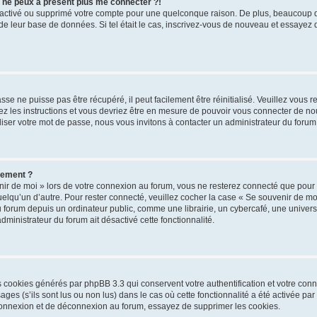
s ne peux à présent plus me connecter ?!
désactivé ou supprimé votre compte pour une quelconque raison. De plus, beaucoup
lle de leur base de données. Si tel était le cas, inscrivez-vous de nouveau et essayez
se ne puisse pas être récupéré, il peut facilement être réinitialisé. Veuillez vous 
ez les instructions et vous devriez être en mesure de pouvoir vous connecter de 
iser votre mot de passe, nous vous invitons à contacter un administrateur du forum
uement ?
ir de moi » lors de votre connexion au forum, vous ne resterez connecté que pour
 quelqu’un d’autre. Pour rester connecté, veuillez cocher la case « Se souvenir de m
rum depuis un ordinateur public, comme une librairie, un cybercafé, une université
administrateur du forum ait désactivé cette fonctionnalité.
es cookies générés par phpBB 3.3 qui conservent votre authentification et votre co
ges (s’ils sont lus ou non lus) dans le cas où cette fonctionnalité a été activée pa
onnexion et de déconnexion au forum, essayez de supprimer les cookies.