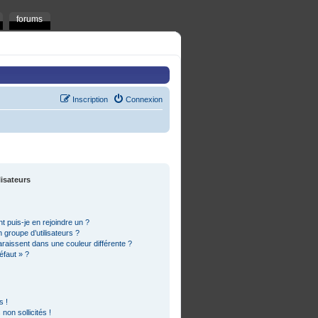
forums
Inscription
Connexion
lisateurs
t puis-je en rejoindre un ?
groupe d’utilisateurs ?
araissent dans une couleur différente ?
éfaut » ?
s !
on sollicités !