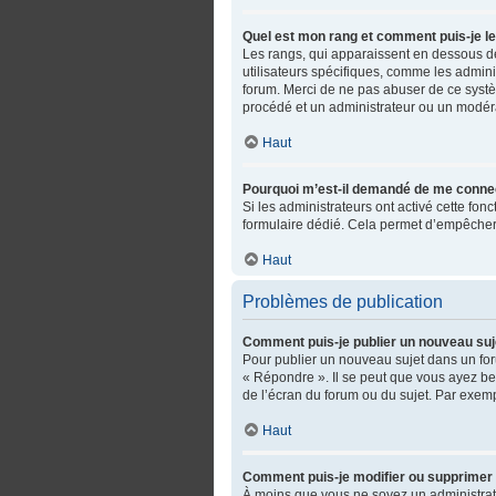
Quel est mon rang et comment puis-je le
Les rangs, qui apparaissent en dessous de 
utilisateurs spécifiques, comme les admini
forum. Merci de ne pas abuser de ce syst
procédé et un administrateur ou un modér
Haut
Pourquoi m’est-il demandé de me connecter
Si les administrateurs ont activé cette fonc
formulaire dédié. Cela permet d’empêcher 
Haut
Problèmes de publication
Comment puis-je publier un nouveau suj
Pour publier un nouveau sujet dans un for
« Répondre ». Il se peut que vous ayez be
de l’écran du forum ou du sujet. Par exem
Haut
Comment puis-je modifier ou supprimer
À moins que vous ne soyez un administra