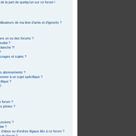
 de la part de quelqu’un sur ce forum !
lisateurs de ma liste d’amis et d’ignorés ?
ans un ou des forums ?
ultat ?
blanche ?!
?
sages et sujets ?
 les abonnements ?
onner à un sujet spécifique ?
ifique ?
?
e forum ?
s jointes ?
cussions ?
ble ?
 d’abus ou d’ordres légaux liés à ce forum ?
r du forum ?