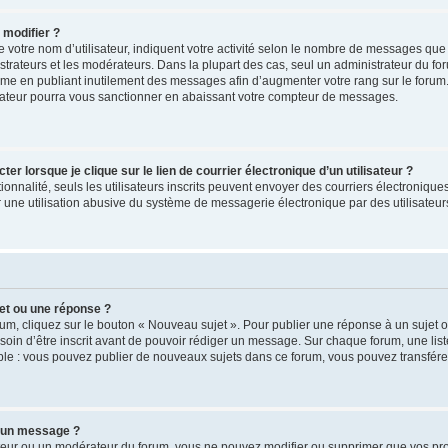
 modifier ?
votre nom d’utilisateur, indiquent votre activité selon le nombre de messages que 
strateurs et les modérateurs. Dans la plupart des cas, seul un administrateur du fo
ème en publiant inutilement des messages afin d’augmenter votre rang sur le forum
ateur pourra vous sanctionner en abaissant votre compteur de messages.
 lorsque je clique sur le lien de courrier électronique d’un utilisateur ?
tionnalité, seuls les utilisateurs inscrits peuvent envoyer des courriers électronique
une utilisation abusive du système de messagerie électronique par des utilisateurs
et ou une réponse ?
um, cliquez sur le bouton « Nouveau sujet ». Pour publier une réponse à un sujet 
soin d’être inscrit avant de pouvoir rédiger un message. Sur chaque forum, une list
ple : vous pouvez publier de nouveaux sujets dans ce forum, vous pouvez transférer
 un message ?
teur ou un modérateur du forum, vous ne pouvez modifier ou supprimer que vos p