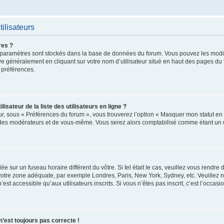
ilisateurs
res ?
 vos paramètres sont stockés dans la base de données du forum. Vous pouvez les mod
trouve généralement en cliquant sur votre nom d’utilisateur situé en haut des pages 
 préférences.
ateur de la liste des utilisateurs en ligne ?
ur, sous « Préférences du forum », vous trouverez l’option « Masquer mon statut en l
 des modérateurs et de vous-même. Vous serez alors comptabilisé comme étant un uti
glée sur un fuseau horaire différent du vôtre. Si tel était le cas, veuillez vous rendre
r votre zone adéquate, par exemple Londres, Paris, New York, Sydney, etc. Veuillez 
t accessible qu’aux utilisateurs inscrits. Si vous n’êtes pas inscrit, c’est l’occasio
 n’est toujours pas correcte !