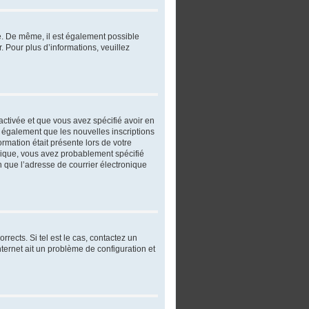
re. De même, il est également possible
r. Pour plus d’informations, veuillez
 activée et que vous avez spécifié avoir en
t également que les nouvelles inscriptions
ormation était présente lors de votre
ronique, vous avez probablement spécifié
in que l’adresse de courrier électronique
rects. Si tel est le cas, contactez un
nternet ait un problème de configuration et