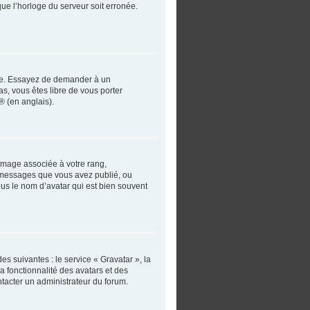
que l’horloge du serveur soit erronée.
angue. Essayez de demander à un
as, vous êtes libre de vous porter
® (en anglais).
 image associée à votre rang,
e messages que vous avez publié, ou
ous le nom d’avatar qui est bien souvent
es suivantes : le service « Gravatar », la
a fonctionnalité des avatars et des
ntacter un administrateur du forum.