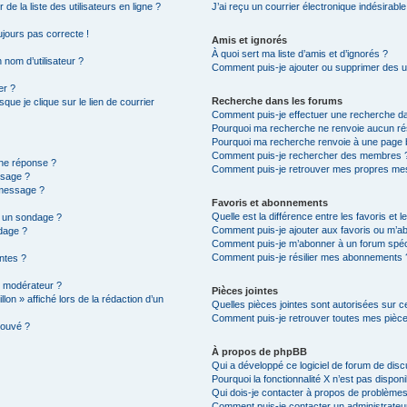
e la liste des utilisateurs en ligne ?
J’ai reçu un courrier électronique indésirable
oujours pas correcte !
Amis et ignorés
À quoi sert ma liste d’amis et d’ignorés ?
 nom d’utilisateur ?
Comment puis-je ajouter ou supprimer des uti
er ?
Recherche dans les forums
ue je clique sur le lien de courrier
Comment puis-je effectuer une recherche d
Pourquoi ma recherche ne renvoie aucun rés
Pourquoi ma recherche renvoie à une page 
Comment puis-je rechercher des membres 
une réponse ?
Comment puis-je retrouver mes propres mes
ssage ?
 message ?
Favoris et abonnements
Quelle est la différence entre les favoris et
à un sondage ?
Comment puis-je ajouter aux favoris ou m’ab
dage ?
Comment puis-je m’abonner à un forum spéc
Comment puis-je résilier mes abonnements 
intes ?
 modérateur ?
Pièces jointes
lon » affiché lors de la rédaction d’un
Quelles pièces jointes sont autorisées sur c
Comment puis-je retrouver toutes mes pièce
rouvé ?
À propos de phpBB
Qui a développé ce logiciel de forum de dis
Pourquoi la fonctionnalité X n’est pas disponi
Qui dois-je contacter à propos de problèmes
Comment puis-je contacter un administrateu