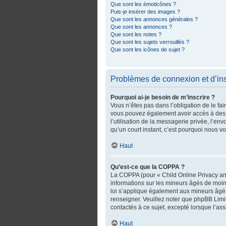
Que sont les émoticônes ?
Puis-je insérer des images ?
Que sont les annonces générales ?
Que sont les annonces ?
Que sont les notes ?
Que sont les sujets verrouillés ?
Que sont les icônes de sujet ?
Problèmes de connexion et d’ins
Pourquoi ai-je besoin de m’inscrire ?
Vous n’êtes pas dans l’obligation de le fai
vous pouvez également avoir accès à des fo
l’utilisation de la messagerie privée, l’env
qu’un court instant, c’est pourquoi nous 
Haut
Qu’est-ce que la COPPA ?
La COPPA (pour « Child Online Privacy and
informations sur les mineurs âgés de moin
loi s’applique également aux mineurs âgés
renseigner. Veuillez noter que phpBB Limi
contactés à ce sujet, excepté lorsque l’as
Haut