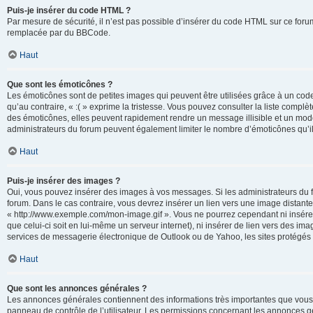
Puis-je insérer du code HTML ?
Par mesure de sécurité, il n’est pas possible d’insérer du code HTML sur ce for
remplacée par du BBCode.
Haut
Que sont les émoticônes ?
Les émoticônes sont de petites images qui peuvent être utilisées grâce à un code 
qu’au contraire, « :( » exprime la tristesse. Vous pouvez consulter la liste com
des émoticônes, elles peuvent rapidement rendre un message illisible et un modé
administrateurs du forum peuvent également limiter le nombre d’émoticônes qu’il
Haut
Puis-je insérer des images ?
Oui, vous pouvez insérer des images à vos messages. Si les administrateurs du fo
forum. Dans le cas contraire, vous devrez insérer un lien vers une image distan
« http://www.exemple.com/mon-image.gif ». Vous ne pourrez cependant ni insérer
que celui-ci soit en lui-même un serveur internet), ni insérer de lien vers des
services de messagerie électronique de Outlook ou de Yahoo, les sites protégés p
Haut
Que sont les annonces générales ?
Les annonces générales contiennent des informations très importantes que vous d
panneau de contrôle de l’utilisateur. Les permissions concernant les annonces gé