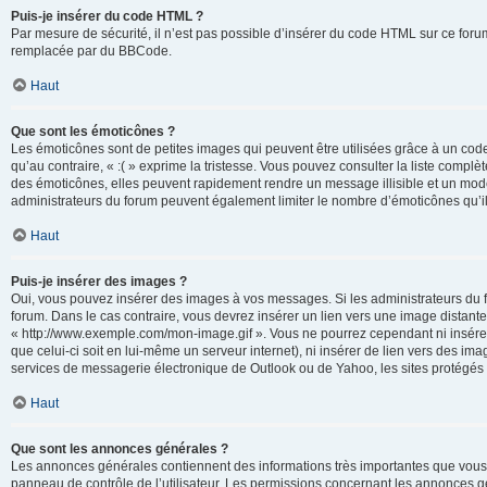
Puis-je insérer du code HTML ?
Par mesure de sécurité, il n’est pas possible d’insérer du code HTML sur ce for
remplacée par du BBCode.
Haut
Que sont les émoticônes ?
Les émoticônes sont de petites images qui peuvent être utilisées grâce à un code 
qu’au contraire, « :( » exprime la tristesse. Vous pouvez consulter la liste com
des émoticônes, elles peuvent rapidement rendre un message illisible et un modé
administrateurs du forum peuvent également limiter le nombre d’émoticônes qu’il
Haut
Puis-je insérer des images ?
Oui, vous pouvez insérer des images à vos messages. Si les administrateurs du fo
forum. Dans le cas contraire, vous devrez insérer un lien vers une image distan
« http://www.exemple.com/mon-image.gif ». Vous ne pourrez cependant ni insérer
que celui-ci soit en lui-même un serveur internet), ni insérer de lien vers des
services de messagerie électronique de Outlook ou de Yahoo, les sites protégés p
Haut
Que sont les annonces générales ?
Les annonces générales contiennent des informations très importantes que vous d
panneau de contrôle de l’utilisateur. Les permissions concernant les annonces gé