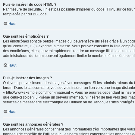
Puis-je insérer du code HTML ?
Par mesure de sécurité, il n’est pas possible d’insérer du code HTML sur ce for
remplacée par du BBCode.
Haut
Que sont les émoticônes ?
Les émoticônes sont de petites images qui peuvent être utilisées grâce à un code 
qu’au contraire, « :( » exprime la tristesse. Vous pouvez consulter la liste com
des émoticônes, elles peuvent rapidement rendre un message illisible et un modé
administrateurs du forum peuvent également limiter le nombre d’émoticônes qu’il
Haut
Puis-je insérer des images ?
Oui, vous pouvez insérer des images à vos messages. Si les administrateurs du fo
forum. Dans le cas contraire, vous devrez insérer un lien vers une image distan
« http://www.exemple.com/mon-image.gif ». Vous ne pourrez cependant ni insérer
que celui-ci soit en lui-même un serveur internet), ni insérer de lien vers des
services de messagerie électronique de Outlook ou de Yahoo, les sites protégés p
Haut
Que sont les annonces générales ?
Les annonces générales contiennent des informations très importantes que vous d
panneau de contrôle de l’utilisateur. Les permissions concernant les annonces gé