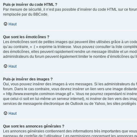
Puis-je insérer du code HTML ?
Par mesure de sécurité, il n’est pas possible d’insérer du code HTML sur ce for
remplacée par du BBCode.
Haut
Que sont les émoticônes ?
Les émoticônes sont de petites images qui peuvent être utilisées grâce à un code 
qu’au contraire, « :( » exprime la tristesse. Vous pouvez consulter la liste com
des émoticônes, elles peuvent rapidement rendre un message illisible et un modé
administrateurs du forum peuvent également limiter le nombre d’émoticônes qu’il
Haut
Puis-je insérer des images ?
Oui, vous pouvez insérer des images à vos messages. Si les administrateurs du fo
forum. Dans le cas contraire, vous devrez insérer un lien vers une image distan
« http://www.exemple.com/mon-image.gif ». Vous ne pourrez cependant ni insérer
que celui-ci soit en lui-même un serveur internet), ni insérer de lien vers des
services de messagerie électronique de Outlook ou de Yahoo, les sites protégés p
Haut
Que sont les annonces générales ?
Les annonces générales contiennent des informations très importantes que vous d
panneau de contrôle de l’utilisateur. Les permissions concernant les annonces gé