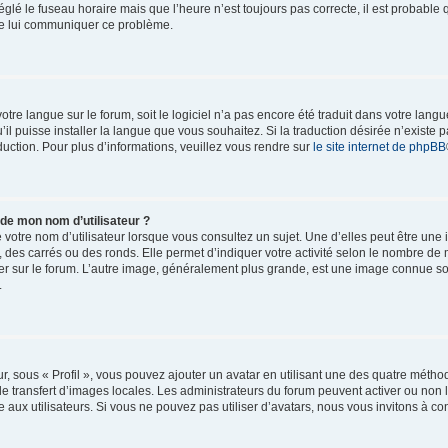
églé le fuseau horaire mais que l’heure n’est toujours pas correcte, il est probable 
 de lui communiquer ce problème.
 votre langue sur le forum, soit le logiciel n’a pas encore été traduit dans votre l
u’il puisse installer la langue que vous souhaitez. Si la traduction désirée n’existe p
uction. Pour plus d’informations, veuillez vous rendre sur
le site internet de phpBB
 de mon nom d’utilisateur ?
votre nom d’utilisateur lorsque vous consultez un sujet. Une d’elles peut être une
 des carrés ou des ronds. Elle permet d’indiquer votre activité selon le nombre d
ulier sur le forum. L’autre image, généralement plus grande, est une image connue s
.
r, sous « Profil », vous pouvez ajouter un avatar en utilisant une des quatre méthod
le transfert d’images locales. Les administrateurs du forum peuvent activer ou non l
 aux utilisateurs. Si vous ne pouvez pas utiliser d’avatars, nous vous invitons à co