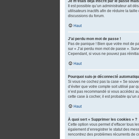
Je m’étais déjà inscrit par le passé mai
Il est possible qu’un administrateur ait 
utilisateurs inactifs afin de réduire la tai
discussions du forum.
Haut
J’ai perdu mon mot de passe !
Pas de panique ! Bien que votre mot de pas
sur « J’ai perdu mon mot de passe ». Suiv
Cependant, si vous ne pouvez pas réinitial
Haut
Pourquoi suis-je déconnecté automatiq
Si vous ne cochez pas la case « Se souven
d’éviter que votre compte soit utilisé par
n’est pas recommandé si vous accédez au fo
cette case à cocher, il est probable qu’un 
Haut
À quoi sert « Supprimer les cookies » ?
Cette option vous permet d’effacer tous l
également d’enregistrer le statut des messa
rencontrez des problèmes récurrents de c