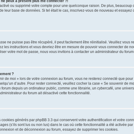
s ne peux à présent plus me connecter ?!
désactivé ou supprimé votre compte pour une quelconque raison. De plus, beaucoup
lle de leur base de données. Si tel était le cas, inscrivez-vous de nouveau et essayez
se ne puisse pas être récupéré, il peut facilement être réinitialisé. Veuillez vous 
ez les instructions et vous devriez être en mesure de pouvoir vous connecter de 
iser votre mot de passe, nous vous invitons à contacter un administrateur du forum
uement ?
ir de moi » lors de votre connexion au forum, vous ne resterez connecté que pour
 quelqu’un d’autre. Pour rester connecté, veuillez cocher la case « Se souvenir de m
rum depuis un ordinateur public, comme une librairie, un cybercafé, une université
administrateur du forum ait désactivé cette fonctionnalité.
es cookies générés par phpBB 3.3 qui conservent votre authentification et votre co
ges (s’ils sont lus ou non lus) dans le cas où cette fonctionnalité a été activée pa
onnexion et de déconnexion au forum, essayez de supprimer les cookies.