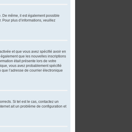
re. De même, il est également possible
r. Pour plus d’informations, veuillez
 activée et que vous avez spécifié avoir en
t également que les nouvelles inscriptions
ormation était présente lors de votre
ronique, vous avez probablement spécifié
in que l’adresse de courrier électronique
rects. Si tel est le cas, contactez un
nternet ait un problème de configuration et