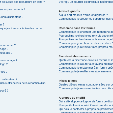
e la liste des utilisateurs en ligne ?
J’ai reçu un courrier électronique indésirable
oujours pas correcte !
Amis et ignorés
À quoi sert ma liste d’amis et d’ignorés ?
 nom d’utilisateur ?
Comment puis-je ajouter ou supprimer des uti
er ?
Recherche dans les forums
ue je clique sur le lien de courrier
Comment puis-je effectuer une recherche d
Pourquoi ma recherche ne renvoie aucun rés
Pourquoi ma recherche renvoie à une page 
Comment puis-je rechercher des membres 
une réponse ?
Comment puis-je retrouver mes propres mes
ssage ?
 message ?
Favoris et abonnements
Quelle est la différence entre les favoris et
à un sondage ?
Comment puis-je ajouter aux favoris ou m’ab
dage ?
Comment puis-je m’abonner à un forum spéc
Comment puis-je résilier mes abonnements 
intes ?
 modérateur ?
Pièces jointes
lon » affiché lors de la rédaction d’un
Quelles pièces jointes sont autorisées sur c
Comment puis-je retrouver toutes mes pièce
rouvé ?
À propos de phpBB
Qui a développé ce logiciel de forum de dis
Pourquoi la fonctionnalité X n’est pas disponi
Qui dois-je contacter à propos de problèmes
Comment puis-je contacter un administrateu