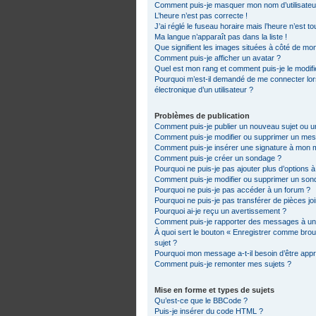
Comment puis-je masquer mon nom d’utilisateur d
L’heure n’est pas correcte !
J’ai réglé le fuseau horaire mais l’heure n’est t
Ma langue n’apparaît pas dans la liste !
Que signifient les images situées à côté de mon
Comment puis-je afficher un avatar ?
Quel est mon rang et comment puis-je le modifi
Pourquoi m’est-il demandé de me connecter lorsq
électronique d’un utilisateur ?
Problèmes de publication
Comment puis-je publier un nouveau sujet ou 
Comment puis-je modifier ou supprimer un me
Comment puis-je insérer une signature à mon
Comment puis-je créer un sondage ?
Pourquoi ne puis-je pas ajouter plus d’options 
Comment puis-je modifier ou supprimer un son
Pourquoi ne puis-je pas accéder à un forum ?
Pourquoi ne puis-je pas transférer de pièces jo
Pourquoi ai-je reçu un avertissement ?
Comment puis-je rapporter des messages à un
À quoi sert le bouton « Enregistrer comme brouil
sujet ?
Pourquoi mon message a-t-il besoin d’être app
Comment puis-je remonter mes sujets ?
Mise en forme et types de sujets
Qu’est-ce que le BBCode ?
Puis-je insérer du code HTML ?