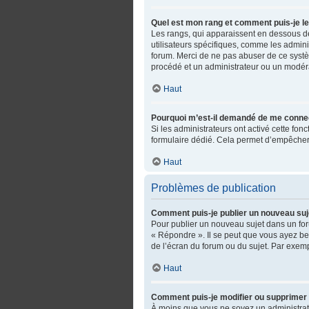
Quel est mon rang et comment puis-je le
Les rangs, qui apparaissent en dessous de 
utilisateurs spécifiques, comme les admini
forum. Merci de ne pas abuser de ce syst
procédé et un administrateur ou un modér
Haut
Pourquoi m’est-il demandé de me connecter
Si les administrateurs ont activé cette fonc
formulaire dédié. Cela permet d’empêcher 
Haut
Problèmes de publication
Comment puis-je publier un nouveau suj
Pour publier un nouveau sujet dans un for
« Répondre ». Il se peut que vous ayez be
de l’écran du forum ou du sujet. Par exem
Haut
Comment puis-je modifier ou supprimer
À moins que vous ne soyez un administra