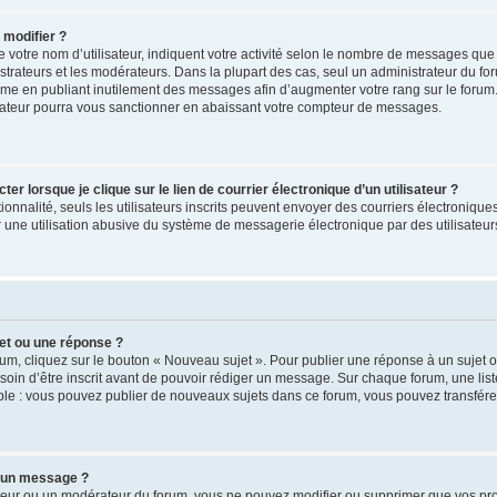
 modifier ?
votre nom d’utilisateur, indiquent votre activité selon le nombre de messages que 
strateurs et les modérateurs. Dans la plupart des cas, seul un administrateur du fo
ème en publiant inutilement des messages afin d’augmenter votre rang sur le forum
ateur pourra vous sanctionner en abaissant votre compteur de messages.
 lorsque je clique sur le lien de courrier électronique d’un utilisateur ?
tionnalité, seuls les utilisateurs inscrits peuvent envoyer des courriers électronique
une utilisation abusive du système de messagerie électronique par des utilisateurs
et ou une réponse ?
um, cliquez sur le bouton « Nouveau sujet ». Pour publier une réponse à un sujet 
soin d’être inscrit avant de pouvoir rédiger un message. Sur chaque forum, une list
ple : vous pouvez publier de nouveaux sujets dans ce forum, vous pouvez transférer
 un message ?
teur ou un modérateur du forum, vous ne pouvez modifier ou supprimer que vos p