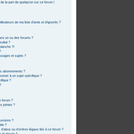
 de la part de quelqu’un sur ce forum !
lisateurs de ma liste d’amis et d’ignorés ?
ans un ou des forums ?
ultat ?
blanche ?!
?
sages et sujets ?
 les abonnements ?
onner à un sujet spécifique ?
ifique ?
?
e forum ?
s jointes ?
cussions ?
ble ?
 d’abus ou d’ordres légaux liés à ce forum ?
r du forum ?