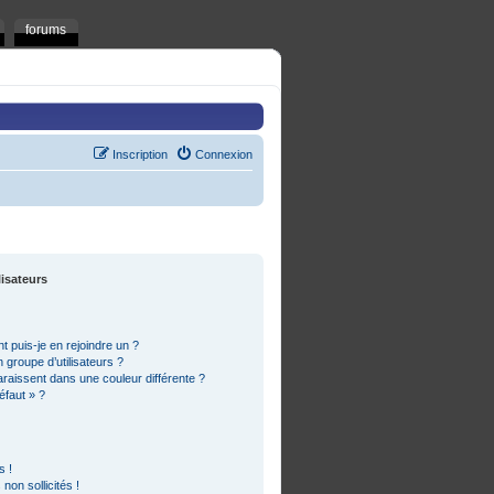
forums
Inscription
Connexion
lisateurs
t puis-je en rejoindre un ?
groupe d’utilisateurs ?
araissent dans une couleur différente ?
éfaut » ?
s !
on sollicités !