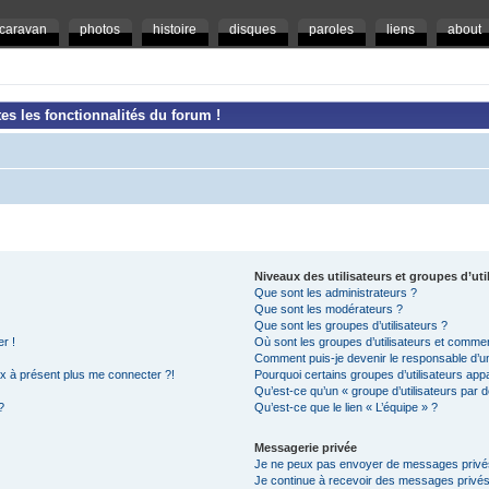
caravan
photos
histoire
disques
paroles
liens
about
es les fonctionnalités du forum !
Niveaux des utilisateurs et groupes d’uti
Que sont les administrateurs ?
Que sont les modérateurs ?
Que sont les groupes d’utilisateurs ?
r !
Où sont les groupes d’utilisateurs et commen
Comment puis-je devenir le responsable d’un 
ux à présent plus me connecter ?!
Pourquoi certains groupes d’utilisateurs app
Qu’est-ce qu’un « groupe d’utilisateurs par d
?
Qu’est-ce que le lien « L’équipe » ?
Messagerie privée
Je ne peux pas envoyer de messages privé
Je continue à recevoir des messages privés n