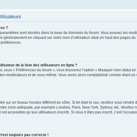
ilisateurs
res ?
 vos paramètres sont stockés dans la base de données du forum. Vous pouvez les mod
trouve généralement en cliquant sur votre nom d’utilisateur situé en haut des pages 
 préférences.
ateur de la liste des utilisateurs en ligne ?
ur, sous « Préférences du forum », vous trouverez l’option « Masquer mon statut en l
 des modérateurs et de vous-même. Vous serez alors comptabilisé comme étant un uti
glée sur un fuseau horaire différent du vôtre. Si tel était le cas, veuillez vous rendre
r votre zone adéquate, par exemple Londres, Paris, New York, Sydney, etc. Veuillez 
t accessible qu’aux utilisateurs inscrits. Si vous n’êtes pas inscrit, c’est l’occasio
 n’est toujours pas correcte !