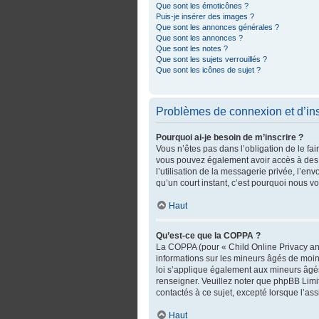
Que sont les émoticônes ?
Puis-je insérer des images ?
Que sont les annonces générales ?
Que sont les annonces ?
Que sont les notes ?
Que sont les sujets verrouillés ?
Que sont les icônes de sujet ?
Problèmes de connexion et d’ins
Pourquoi ai-je besoin de m’inscrire ?
Vous n’êtes pas dans l’obligation de le fai
vous pouvez également avoir accès à des fo
l’utilisation de la messagerie privée, l’env
qu’un court instant, c’est pourquoi nous 
Haut
Qu’est-ce que la COPPA ?
La COPPA (pour « Child Online Privacy and
informations sur les mineurs âgés de moin
loi s’applique également aux mineurs âgés
renseigner. Veuillez noter que phpBB Limi
contactés à ce sujet, excepté lorsque l’as
Haut