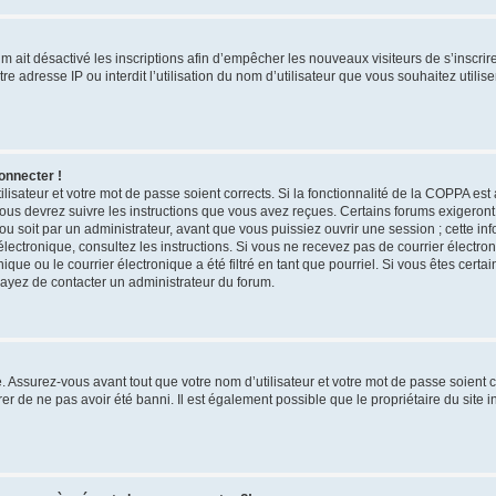
rum ait désactivé les inscriptions afin d’empêcher les nouveaux visiteurs de s’inscri
e adresse IP ou interdit l’utilisation du nom d’utilisateur que vous souhaitez utilise
onnecter !
ilisateur et votre mot de passe soient corrects. Si la fonctionnalité de la COPPA est
vous devrez suivre les instructions que vous avez reçues. Certains forums exigeron
u soit par un administrateur, avant que vous puissiez ouvrir une session ; cette inf
r électronique, consultez les instructions. Si vous ne recevez pas de courrier élect
ue ou le courrier électronique a été filtré en tant que pourriel. Si vous êtes certa
sayez de contacter un administrateur du forum.
 Assurez-vous avant tout que votre nom d’utilisateur et votre mot de passe soient cor
r de ne pas avoir été banni. Il est également possible que le propriétaire du site i