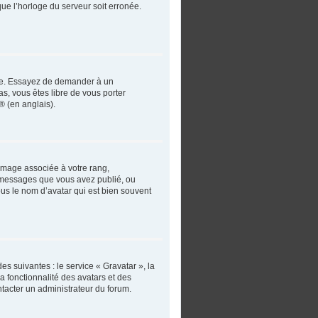
que l’horloge du serveur soit erronée.
angue. Essayez de demander à un
as, vous êtes libre de vous porter
® (en anglais).
 image associée à votre rang,
e messages que vous avez publié, ou
ous le nom d’avatar qui est bien souvent
es suivantes : le service « Gravatar », la
a fonctionnalité des avatars et des
ntacter un administrateur du forum.