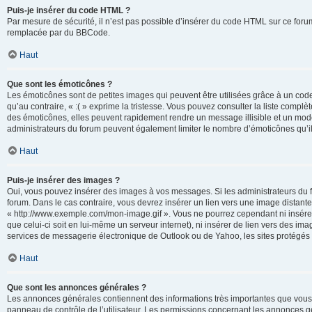
Puis-je insérer du code HTML ?
Par mesure de sécurité, il n’est pas possible d’insérer du code HTML sur ce for
remplacée par du BBCode.
Haut
Que sont les émoticônes ?
Les émoticônes sont de petites images qui peuvent être utilisées grâce à un code 
qu’au contraire, « :( » exprime la tristesse. Vous pouvez consulter la liste com
des émoticônes, elles peuvent rapidement rendre un message illisible et un modé
administrateurs du forum peuvent également limiter le nombre d’émoticônes qu’il
Haut
Puis-je insérer des images ?
Oui, vous pouvez insérer des images à vos messages. Si les administrateurs du fo
forum. Dans le cas contraire, vous devrez insérer un lien vers une image distan
« http://www.exemple.com/mon-image.gif ». Vous ne pourrez cependant ni insérer
que celui-ci soit en lui-même un serveur internet), ni insérer de lien vers des
services de messagerie électronique de Outlook ou de Yahoo, les sites protégés p
Haut
Que sont les annonces générales ?
Les annonces générales contiennent des informations très importantes que vous d
panneau de contrôle de l’utilisateur. Les permissions concernant les annonces gé