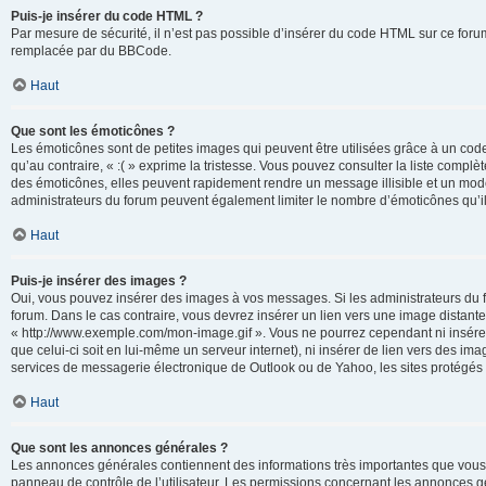
Puis-je insérer du code HTML ?
Par mesure de sécurité, il n’est pas possible d’insérer du code HTML sur ce for
remplacée par du BBCode.
Haut
Que sont les émoticônes ?
Les émoticônes sont de petites images qui peuvent être utilisées grâce à un code 
qu’au contraire, « :( » exprime la tristesse. Vous pouvez consulter la liste com
des émoticônes, elles peuvent rapidement rendre un message illisible et un modé
administrateurs du forum peuvent également limiter le nombre d’émoticônes qu’il
Haut
Puis-je insérer des images ?
Oui, vous pouvez insérer des images à vos messages. Si les administrateurs du fo
forum. Dans le cas contraire, vous devrez insérer un lien vers une image distan
« http://www.exemple.com/mon-image.gif ». Vous ne pourrez cependant ni insérer
que celui-ci soit en lui-même un serveur internet), ni insérer de lien vers des
services de messagerie électronique de Outlook ou de Yahoo, les sites protégés p
Haut
Que sont les annonces générales ?
Les annonces générales contiennent des informations très importantes que vous d
panneau de contrôle de l’utilisateur. Les permissions concernant les annonces gé