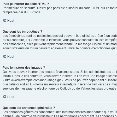
Puis-je insérer du code HTML ?
Par mesure de sécurité, il n’est pas possible d’insérer du code HTML sur ce for
remplacée par du BBCode.
Haut
Que sont les émoticônes ?
Les émoticônes sont de petites images qui peuvent être utilisées grâce à un code 
qu’au contraire, « :( » exprime la tristesse. Vous pouvez consulter la liste com
des émoticônes, elles peuvent rapidement rendre un message illisible et un modé
administrateurs du forum peuvent également limiter le nombre d’émoticônes qu’il
Haut
Puis-je insérer des images ?
Oui, vous pouvez insérer des images à vos messages. Si les administrateurs du fo
forum. Dans le cas contraire, vous devrez insérer un lien vers une image distan
« http://www.exemple.com/mon-image.gif ». Vous ne pourrez cependant ni insérer
que celui-ci soit en lui-même un serveur internet), ni insérer de lien vers des
services de messagerie électronique de Outlook ou de Yahoo, les sites protégés p
Haut
Que sont les annonces générales ?
Les annonces générales contiennent des informations très importantes que vous d
panneau de contrôle de l’utilisateur. Les permissions concernant les annonces gé