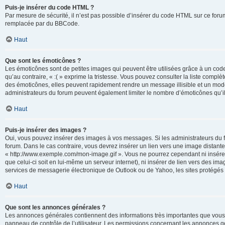
Puis-je insérer du code HTML ?
Par mesure de sécurité, il n’est pas possible d’insérer du code HTML sur ce for
remplacée par du BBCode.
Haut
Que sont les émoticônes ?
Les émoticônes sont de petites images qui peuvent être utilisées grâce à un code 
qu’au contraire, « :( » exprime la tristesse. Vous pouvez consulter la liste com
des émoticônes, elles peuvent rapidement rendre un message illisible et un modé
administrateurs du forum peuvent également limiter le nombre d’émoticônes qu’il
Haut
Puis-je insérer des images ?
Oui, vous pouvez insérer des images à vos messages. Si les administrateurs du fo
forum. Dans le cas contraire, vous devrez insérer un lien vers une image distan
« http://www.exemple.com/mon-image.gif ». Vous ne pourrez cependant ni insérer
que celui-ci soit en lui-même un serveur internet), ni insérer de lien vers des
services de messagerie électronique de Outlook ou de Yahoo, les sites protégés p
Haut
Que sont les annonces générales ?
Les annonces générales contiennent des informations très importantes que vous d
panneau de contrôle de l’utilisateur. Les permissions concernant les annonces gé