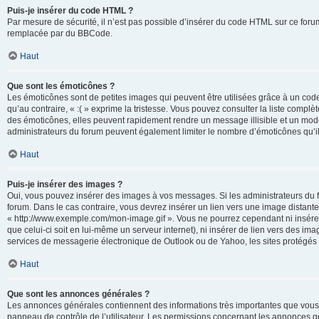
Puis-je insérer du code HTML ?
Par mesure de sécurité, il n’est pas possible d’insérer du code HTML sur ce for
remplacée par du BBCode.
Haut
Que sont les émoticônes ?
Les émoticônes sont de petites images qui peuvent être utilisées grâce à un code 
qu’au contraire, « :( » exprime la tristesse. Vous pouvez consulter la liste com
des émoticônes, elles peuvent rapidement rendre un message illisible et un modé
administrateurs du forum peuvent également limiter le nombre d’émoticônes qu’il
Haut
Puis-je insérer des images ?
Oui, vous pouvez insérer des images à vos messages. Si les administrateurs du fo
forum. Dans le cas contraire, vous devrez insérer un lien vers une image distan
« http://www.exemple.com/mon-image.gif ». Vous ne pourrez cependant ni insérer
que celui-ci soit en lui-même un serveur internet), ni insérer de lien vers des
services de messagerie électronique de Outlook ou de Yahoo, les sites protégés p
Haut
Que sont les annonces générales ?
Les annonces générales contiennent des informations très importantes que vous d
panneau de contrôle de l’utilisateur. Les permissions concernant les annonces gé