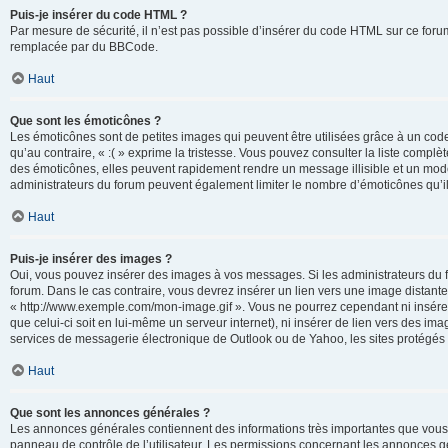
Puis-je insérer du code HTML ?
Par mesure de sécurité, il n’est pas possible d’insérer du code HTML sur ce for
remplacée par du BBCode.
Haut
Que sont les émoticônes ?
Les émoticônes sont de petites images qui peuvent être utilisées grâce à un code 
qu’au contraire, « :( » exprime la tristesse. Vous pouvez consulter la liste com
des émoticônes, elles peuvent rapidement rendre un message illisible et un modé
administrateurs du forum peuvent également limiter le nombre d’émoticônes qu’il
Haut
Puis-je insérer des images ?
Oui, vous pouvez insérer des images à vos messages. Si les administrateurs du fo
forum. Dans le cas contraire, vous devrez insérer un lien vers une image distan
« http://www.exemple.com/mon-image.gif ». Vous ne pourrez cependant ni insérer
que celui-ci soit en lui-même un serveur internet), ni insérer de lien vers des
services de messagerie électronique de Outlook ou de Yahoo, les sites protégés p
Haut
Que sont les annonces générales ?
Les annonces générales contiennent des informations très importantes que vous d
panneau de contrôle de l’utilisateur. Les permissions concernant les annonces gé