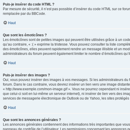
Puis-je insérer du code HTML ?
Par mesure de sécurité, il n’est pas possible d’insérer du code HTML sur ce for
remplacée par du BBCode.
Haut
Que sont les émoticônes ?
Les émoticônes sont de petites images qui peuvent être utilisées grâce à un code 
qu’au contraire, « :( » exprime la tristesse. Vous pouvez consulter la liste com
des émoticônes, elles peuvent rapidement rendre un message illisible et un modé
administrateurs du forum peuvent également limiter le nombre d’émoticônes qu’il
Haut
Puis-je insérer des images ?
Oui, vous pouvez insérer des images à vos messages. Si les administrateurs du fo
forum. Dans le cas contraire, vous devrez insérer un lien vers une image distan
« http://www.exemple.com/mon-image.gif ». Vous ne pourrez cependant ni insérer
que celui-ci soit en lui-même un serveur internet), ni insérer de lien vers des
services de messagerie électronique de Outlook ou de Yahoo, les sites protégés p
Haut
Que sont les annonces générales ?
Les annonces générales contiennent des informations très importantes que vous d
panneau de contrôle de l’utilisateur. Les permissions concernant les annonces gé