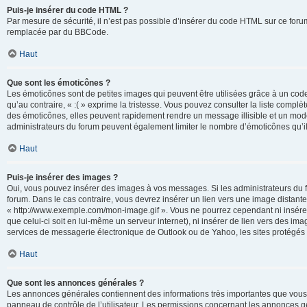
Puis-je insérer du code HTML ?
Par mesure de sécurité, il n’est pas possible d’insérer du code HTML sur ce for
remplacée par du BBCode.
Haut
Que sont les émoticônes ?
Les émoticônes sont de petites images qui peuvent être utilisées grâce à un code 
qu’au contraire, « :( » exprime la tristesse. Vous pouvez consulter la liste com
des émoticônes, elles peuvent rapidement rendre un message illisible et un modé
administrateurs du forum peuvent également limiter le nombre d’émoticônes qu’il
Haut
Puis-je insérer des images ?
Oui, vous pouvez insérer des images à vos messages. Si les administrateurs du fo
forum. Dans le cas contraire, vous devrez insérer un lien vers une image distan
« http://www.exemple.com/mon-image.gif ». Vous ne pourrez cependant ni insérer
que celui-ci soit en lui-même un serveur internet), ni insérer de lien vers des
services de messagerie électronique de Outlook ou de Yahoo, les sites protégés p
Haut
Que sont les annonces générales ?
Les annonces générales contiennent des informations très importantes que vous d
panneau de contrôle de l’utilisateur. Les permissions concernant les annonces gé