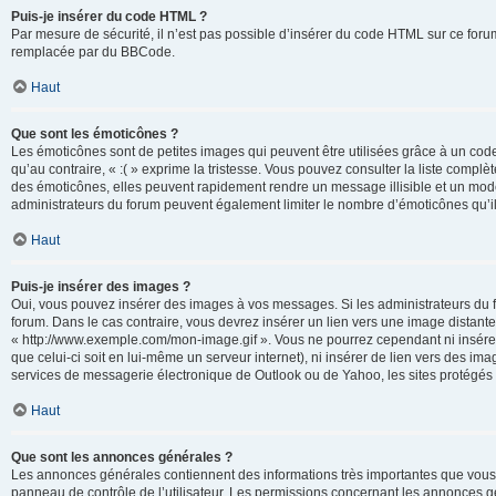
Puis-je insérer du code HTML ?
Par mesure de sécurité, il n’est pas possible d’insérer du code HTML sur ce for
remplacée par du BBCode.
Haut
Que sont les émoticônes ?
Les émoticônes sont de petites images qui peuvent être utilisées grâce à un code 
qu’au contraire, « :( » exprime la tristesse. Vous pouvez consulter la liste com
des émoticônes, elles peuvent rapidement rendre un message illisible et un modé
administrateurs du forum peuvent également limiter le nombre d’émoticônes qu’il
Haut
Puis-je insérer des images ?
Oui, vous pouvez insérer des images à vos messages. Si les administrateurs du fo
forum. Dans le cas contraire, vous devrez insérer un lien vers une image distan
« http://www.exemple.com/mon-image.gif ». Vous ne pourrez cependant ni insérer
que celui-ci soit en lui-même un serveur internet), ni insérer de lien vers des
services de messagerie électronique de Outlook ou de Yahoo, les sites protégés p
Haut
Que sont les annonces générales ?
Les annonces générales contiennent des informations très importantes que vous d
panneau de contrôle de l’utilisateur. Les permissions concernant les annonces gé