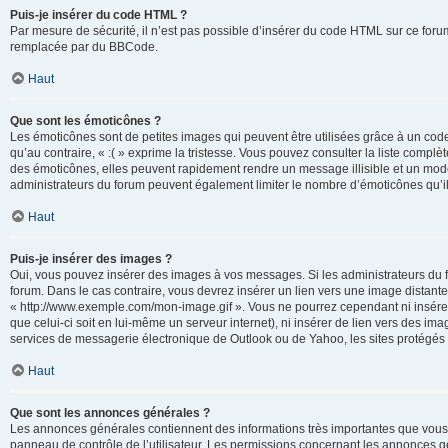
Puis-je insérer du code HTML ?
Par mesure de sécurité, il n’est pas possible d’insérer du code HTML sur ce for
remplacée par du BBCode.
Haut
Que sont les émoticônes ?
Les émoticônes sont de petites images qui peuvent être utilisées grâce à un code 
qu’au contraire, « :( » exprime la tristesse. Vous pouvez consulter la liste com
des émoticônes, elles peuvent rapidement rendre un message illisible et un modé
administrateurs du forum peuvent également limiter le nombre d’émoticônes qu’il
Haut
Puis-je insérer des images ?
Oui, vous pouvez insérer des images à vos messages. Si les administrateurs du fo
forum. Dans le cas contraire, vous devrez insérer un lien vers une image distan
« http://www.exemple.com/mon-image.gif ». Vous ne pourrez cependant ni insérer
que celui-ci soit en lui-même un serveur internet), ni insérer de lien vers des
services de messagerie électronique de Outlook ou de Yahoo, les sites protégés p
Haut
Que sont les annonces générales ?
Les annonces générales contiennent des informations très importantes que vous d
panneau de contrôle de l’utilisateur. Les permissions concernant les annonces gé